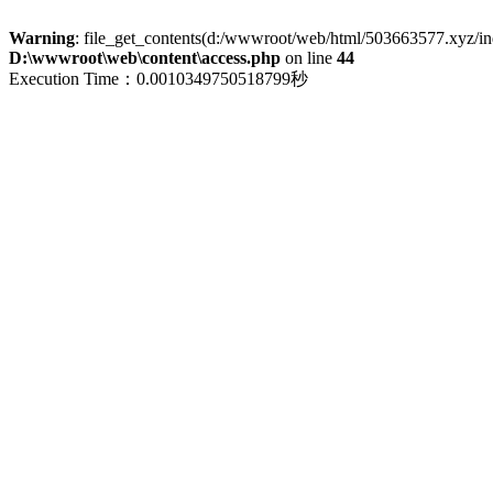
Warning
: file_get_contents(d:/wwwroot/web/html/503663577.xyz/index
D:\wwwroot\web\content\access.php
on line
44
Execution Time：0.0010349750518799秒